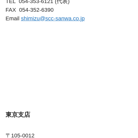
TEL 054-353-6121 (代表)
FAX 054-352-6390
Email
shimizu@scc-sanwa.co.jp
東京支店
〒105-0012